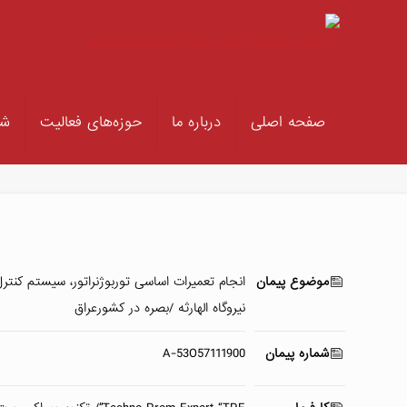
صفحه اصلی
درباره ما
حوزه‌های فعالیت
شر
موضوع پیمان
نیروگاه الهارثه /بصره در کشورعراق
شماره پیمان
A-53O57111900