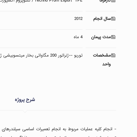
کارفرما
Techno Prom Export “TPE”/ تکنوپروم اکسپورت روسیه
سال انجام
2012
مدت پیمان
4 ماه
مشخصات
توربو --ژنراتور 200 مگاواتی بخار میتسوبیشی ژاپن
واحد
شرح پروژه
- انجام کلیه عملیات مربوط به انجام تعمیرات اساسی سیلندرهای تو