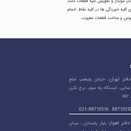
ژ، مونتاژ و تعویض کلیه قطعات مانند
 کلیه خوردگی ها در کلیه نقاط. انجام
عکوس و ساخت قطعات معیوب.
فتر تهران:
خیابان ولیعصر، ضلع
ساعی ، ایستگاه پله سوم ، برج نگین
6
فتر اهواز:
بلوار پاسداران ، میدان