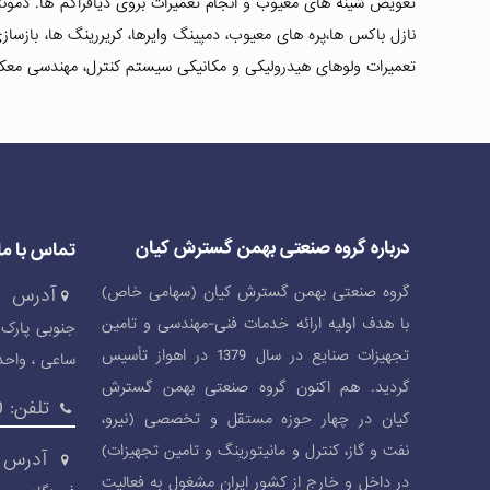
تعویض شینه های معیوب و انجام تعمیرات بروی دیافراگم ها. دمونتا
نازل باکس ها،پره های معیوب، دمپینگ وایرها، کریررینگ ها، بازسازی
تعمیرات ولوهای هیدرولیکی و مکانیکی سیستم کنترل، مهندسی م
درباره گروه صنعتی بهمن گسترش کیان
تماس با ما
گروه صنعتی بهمن گسترش کیان (سهامی خاص)
آدرس د
با هدف اولیه ارائه خدمات فنی-مهندسی و تامین
جنوبی پارک 
تجهیزات صنایع در سال 1379 در اهواز تأسیس
ساعی ، واحد 07
گردید. هم اکنون گروه صنعتی بهمن گسترش
تلفن: 88712010 88712016-021
کیان در چهار حوزه مستقل و تخصصی (نیرو،
نفت و گاز، کنترل و مانیتورینگ و تامین تجهیزات)
آدرس د
در داخل و خارج از کشور ایران مشغول به فعالیت